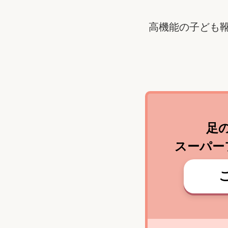
高機能の子ども
足
スーパー